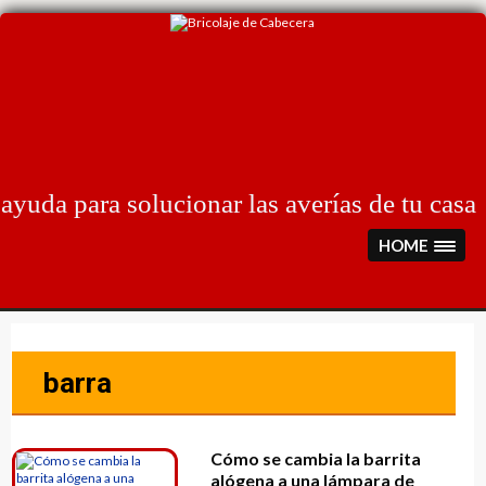
Skip
to
content
ayuda para solucionar las averías de tu casa
HOME
barra
Cómo se cambia la barrita
alógena a una lámpara de