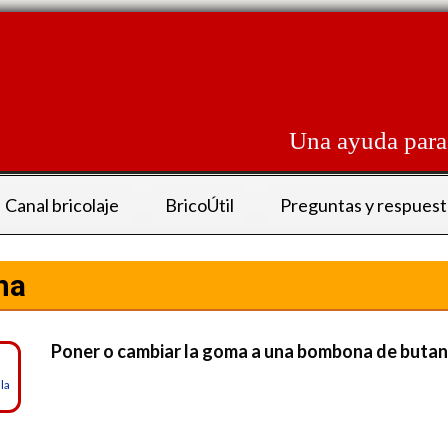
Skip
to
content
Una ayuda para 
Canal bricolaje
BricoÚtil
Preguntas y respuest
na
Poner o cambiar la goma a una bombona de butano e