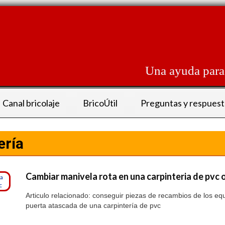
Skip
to
content
Una ayuda para 
Canal bricolaje
BricoÚtil
Preguntas y respuest
ería
Cambiar manivela rota en una carpinteria de pvc 
Articulo relacionado: conseguir piezas de recambios de los eq
puerta atascada de una carpintería de pvc