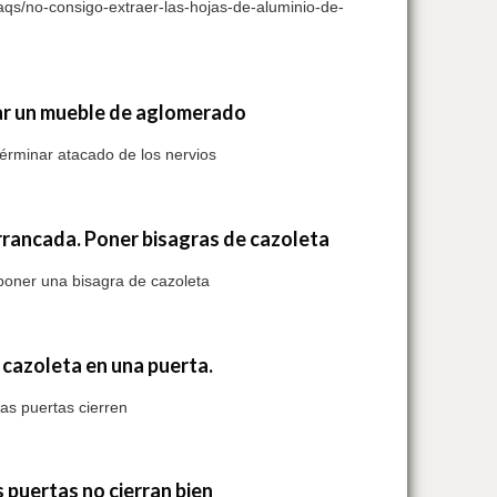
faqs/no-consigo-extraer-las-hojas-de-aluminio-de-
ar un mueble de aglomerado
érminar atacado de los nervios
rrancada. Poner bisagras de cazoleta
 poner una bisagra de cazoleta
 cazoleta en una puerta.
las puertas cierren
 puertas no cierran bien