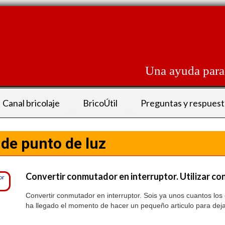
Skip
to
content
Una ayuda para 
Canal bricolaje
BricoÚtil
Preguntas y respuest
 de punto de luz
Convertir conmutador en interruptor. Utilizar c
Convertir conmutador en interruptor. Sois ya unos cuantos lo
ha llegado el momento de hacer un pequeño articulo para dejar