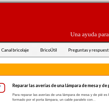
Skip
to
content
Una ayuda para 
Canal bricolaje
BricoÚtil
Preguntas y respuest
Reparar las averías de una lámpara de mesa y de p
Para reparar las averías de una lámpara de mesa y de pié es bu
formado por el porta lámpara, un cable paralelo con...