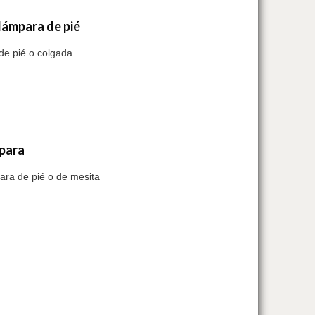
 lámpara de pié
de pié o colgada
mpara
para de pié o de mesita