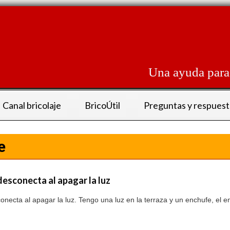
Skip
to
content
Una ayuda para 
Canal bricolaje
BricoÚtil
Preguntas y respuest
e
desconecta al apagar la luz
necta al apagar la luz. Tengo una luz en la terraza y un enchufe, el e