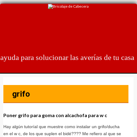
Skip
to
content
ayuda para solucionar las averías de tu casa
grifo
Poner grifo para goma con alcachofa para w c
Hay algún tutoríal que muestre como instalar un grifo/ducha
en el w c, de los que suplen el bidé???? Me refiero al que se