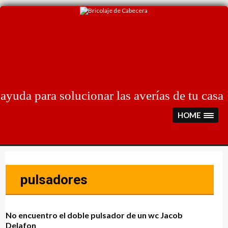
Skip
to
content
ayuda para solucionar las averías de tu casa
HOME
pulsadores
No encuentro el doble pulsador de un wc Jacob
Delafon