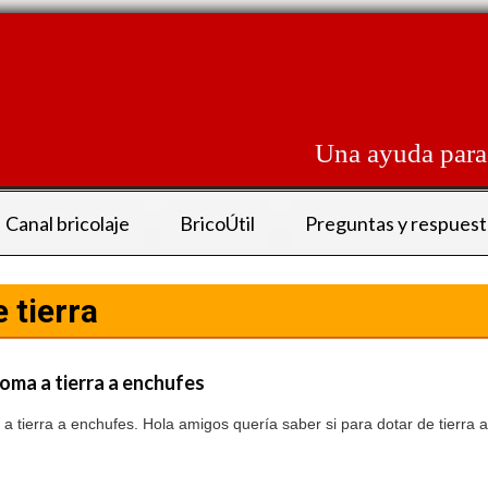
Skip
to
content
Una ayuda para 
Canal bricolaje
BricoÚtil
Preguntas y respuest
 tierra
oma a tierra a enchufes
a tierra a enchufes. Hola amigos quería saber si para dotar de tierra a