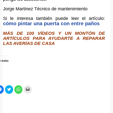
Jorge Martinez Técnico de mantenimiento
Si le interesa también puede leer el artículo:
cómo pintar una puerta con entre paños
MÁS DE 100 VÍDEOS Y UN MONTÓN DE
ARTÍCULOS PARA AYUDARTE A REPARAR
LAS AVERÍAS DE CASA
 esto:
z
Haz
Haz
Haz
Haz
c
clic
clic
clic
clic
ra
para
para
para
para
primir
compartir
compartir
compartir
enviar
en
en
en
un