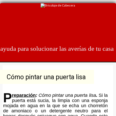
Skip
to
content
ayuda para solucionar las averías de tu casa
Cómo pintar una puerta lisa
P
reparación
:
Cómo pintar una puerta lisa
.
Si la
puerta está sucia, la limpia con una esponja
mojada en agua en la que se echa un chorretón
de amoniaco o un detergente neutro para el
hogar; después enjuague con agua. Cuando este