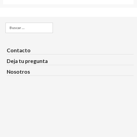
de
entradas
Buscar:
Contacto
Deja tu pregunta
Nosotros