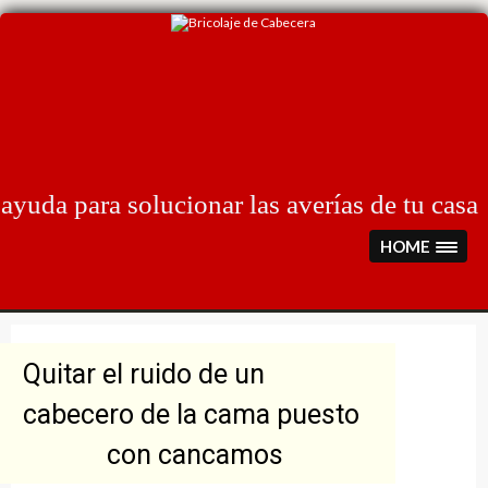
Skip
to
content
ayuda para solucionar las averías de tu casa
HOME
Quitar el ruido de un
cabecero de la cama puesto
con cancamos