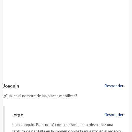
Navegación
de
Joaquin
Responder
entradas
¿Cuál es el nombre de las placas metálicas?
Jorge
Responder
Hola Joaquin. Pues no sé cómo se llama esta pieza. Haz una
captura de pantalla en la imagen donde la muestro en el video o