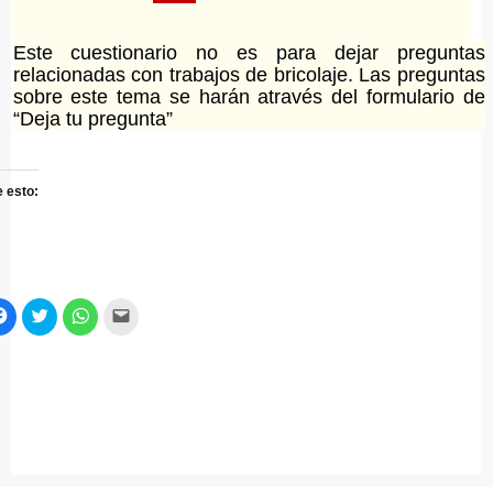
Este cuestionario no es para dejar preguntas
relacionadas con trabajos de bricolaje. Las preguntas
sobre este tema se harán através del formulario de
“Deja tu pregunta”
 esto:
z
Haz
Haz
Haz
Haz
c
clic
clic
clic
clic
ra
para
para
para
para
primir
compartir
compartir
compartir
enviar
en
en
en
un
re
Facebook
Twitter
WhatsApp
enlace
(Se
(Se
(Se
por
a
abre
abre
abre
correo
ntana
en
en
en
electrónico