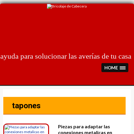
Skip
to
content
ayuda para solucionar las averías de tu casa
HOME
tapones
Piezas para adaptar las
conexiones metalicas en