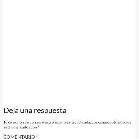
ventana
nueva)
Navegación
de
Deja una respuesta
entradas
Tu dirección de correo electrónico no será publicada.
Los campos obligatorios
están marcados con
*
COMENTARIO
*