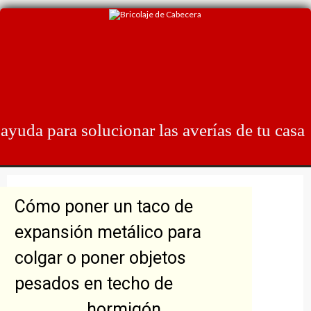
Skip
to
content
ayuda para solucionar las averías de tu casa
Cómo poner un taco de
expansión metálico para
colgar o poner objetos
pesados en techo de
hormigón