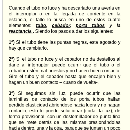
Cuando el tubo no luce y ha descartado una avería en
el interruptor o en la llegada de corriente en la
estancia, el fallo lo busca en uno de estos cuatro
elementos:
tubo
,
cebador
,
porta tubos
y la
reactancia
. Siendo los pasos a dar los siguientes:
1º)
Si el tubo tiene las puntas negras, esta agotado y
hay que cambiarlo.
2º)
Si el tubo no luce y el cebador no da destellos al
darle al interruptor, puede ocurrir que el tubo o el
cebador estén mal puestos y no hacen buen contacto.
Gire el tubo y el cebador hasta que encajen bien y
hagan un buen contacto – cuarto de vuelta-.
3º)
Si seguimos sin luz, puede ocurrir que las
laminillas de contacto de los porta tubos hallan
perdido elasticidad abriéndose hacia fuera y no hagan
contacto; esto lo puede solucionar (cortar la luz), de
forma provisional, con un destornillador de punta fina
que se mete detrás de las mismas presionándolas
hacia dentro, una y la otra, para que se junten un poco