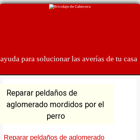
Skip
to
content
ayuda para solucionar las averías de tu casa
Reparar peldaños de
aglomerado mordidos por el
perro
Reparar peldaños de aglomerado