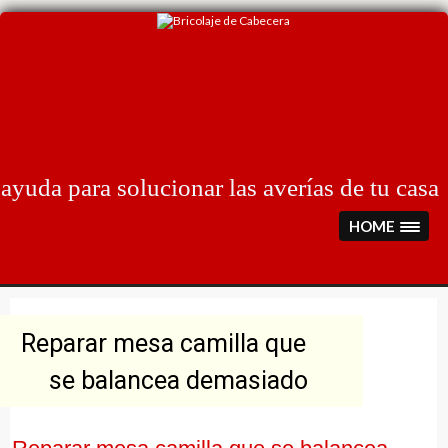
Skip
to
content
ayuda para solucionar las averías de tu casa
HOME
Reparar mesa camilla que
se balancea demasiado