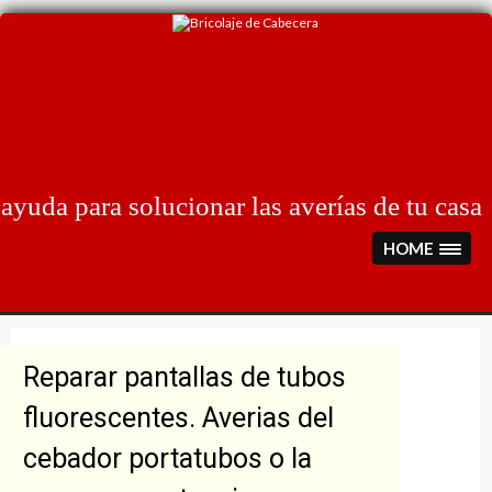
Skip
to
content
ayuda para solucionar las averías de tu casa
HOME
Reparar pantallas de tubos
fluorescentes. Averias del
cebador portatubos o la