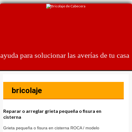
Skip
to
content
ayuda para solucionar las averías de tu casa
bricolaje
Reparar o arreglar grieta pequeña o fisura en
cisterna
Grieta pequeña o fisura en cisterna ROCA / modelo